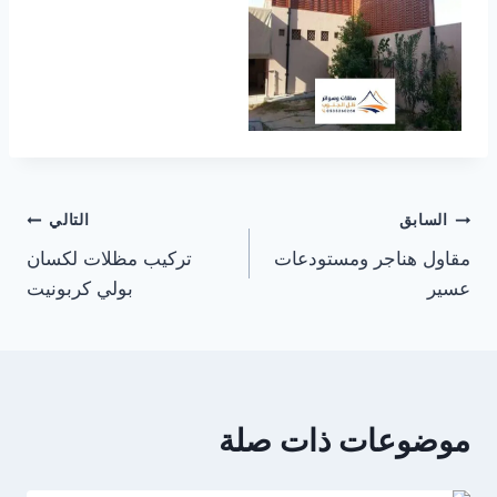
تصفّح
السابق
التالي
مقاول هناجر ومستودعات
تركيب مظلات لكسان
المقالات
عسير
بولي كربونيت
موضوعات ذات صلة