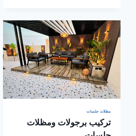
ابها
والخميس
مظلات جلسات
تركيب برجولات ومظلات
جلسات