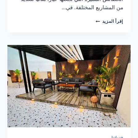
من المشاريع المختلفة. في…
تركيب
إقرأ المزيد
غرف
وملاحق
ساندوتش
بانل
في
ابها
خدماتنا