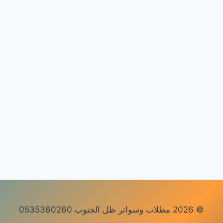
© 2026 مظلات وسواتر ظل الجنوب 0535360260