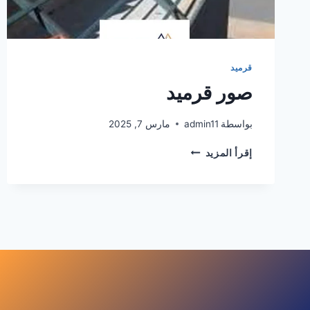
قرميد
صور قرميد
بواسطة
admin11
مارس 7, 2025
صور
إقرأ المزيد
قرميد